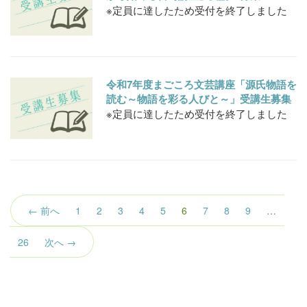
※定員に達したため受付を終了しました
令和7年度まごころ文芸講座「源氏物語を
読む～物語を彩る人びと～」受講生募集
※定員に達したため受付を終了しました
（こ
← 前へ
1
2
3
4
5
6
7
8
9
…
の
ペ
26
次へ →
ー
ジ）