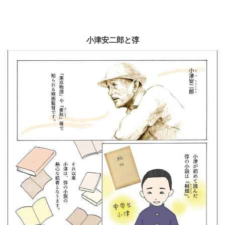
小津安二郎と弴