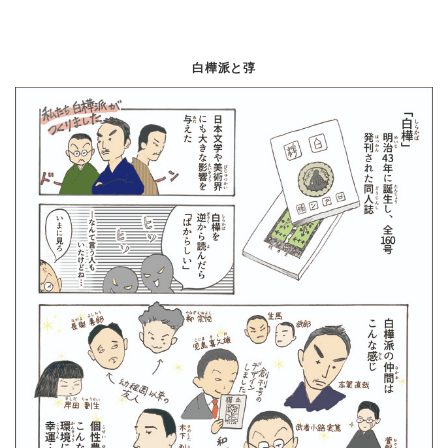
白樺派と弴