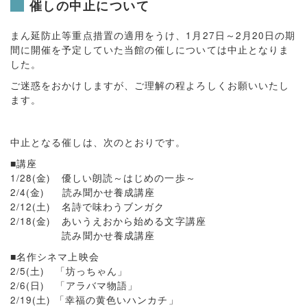
催しの中止について
まん延防止等重点措置の適用をうけ、1月27日～2月20日の期
間に開催を予定していた当館の催しについては中止となりま
した。
ご迷惑をおかけしますが、ご理解の程よろしくお願いいたし
ます。
中止となる催しは、次のとおりです。
■講座
1/28(金) 優しい朗読～はじめの一歩～
2/4(金) 読み聞かせ養成講座
2/12(土) 名詩で味わうブンガク
2/18(金) あいうえおから始める文字講座
読み聞かせ養成講座
■名作シネマ上映会
2/5(土) 「坊っちゃん」
2/6(日) 「アラバマ物語」
2/19(土) 「幸福の黄色いハンカチ」